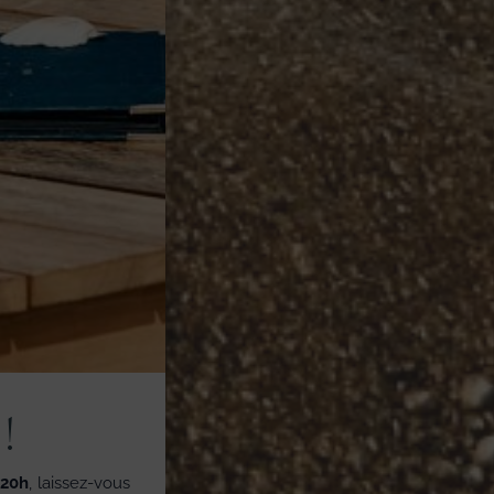
!
 20h
, laissez-vous